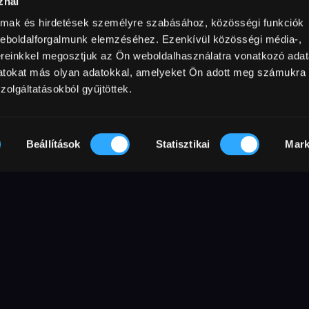
znál
almak és hirdetések személyre szabásához, közösségi funkciók
weboldalforgalmunk elemzéséhez. Ezenkívül közösségi média-,
try / Year
min
Rating
Resolution
esült Királyság
,
USA
1978
183 min
16+
ereinkkel megosztjuk az Ön weboldalhasználatra vonatkozó adata
RL
datokat más olyan adatokkal, amelyeket Ön adott meg számukra
zolgáltatásokból gyűjtöttek.
orosz negyedében az acélüzem egyik
Beállítások
Statisztikai
Mark
artja, mielőtt két barátjával elindul
eszél arról, hogy remélik, az első
lesz alkalmuk kiélvezni a bulit. Aztán
a kérdéseikre csak káromkodással felel.
már nincs sok hátra, hogy ők is
y félőrültté tette a katonát.