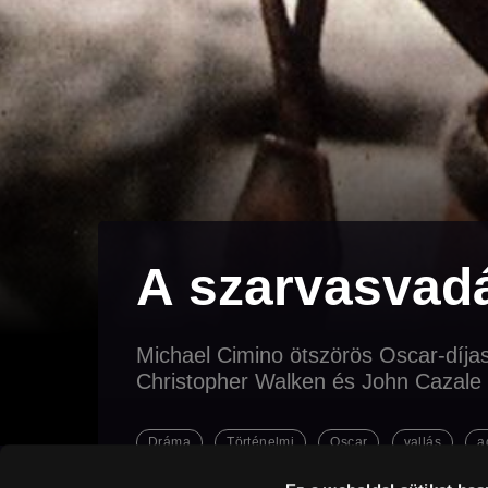
A szarvasvad
Michael Cimino ötszörös Oscar-díjas 
Christopher Walken és John Cazale 
Dráma
Történelmi
Oscar
vallás
a
úton
kaland
spiritualitás
történelem