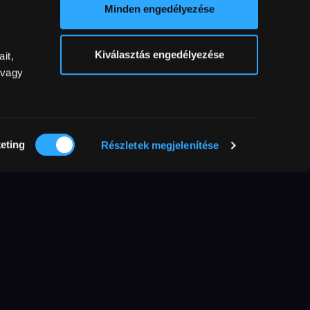
Minden engedélyezése
Kiválasztás engedélyezése
it,
 vagy
eting
Részletek megjelenítése