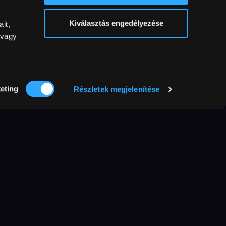
Kiválasztás engedélyezése
it,
 vagy
eting
Részletek megjelenítése
More
films