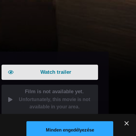
Watch trailer
Film is not available yet.
Unfortunately, this movie is not
available in your area.
Gift this film
Share it!
Minden engedélyezése