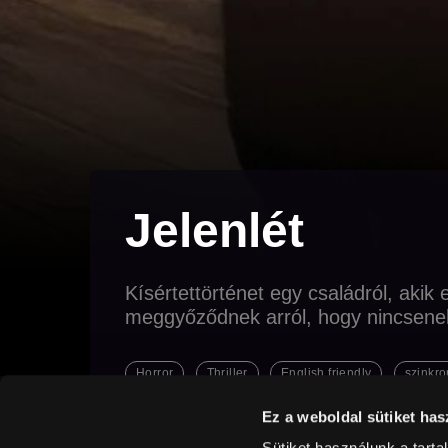
Jelenlét
Kísértettörténet egy családról, akik
meggyőződnek arról, hogy nincsene
Horror
Thriller
English friendly
szinkr
Ez a weboldal sütiket has
Sütiket használunk a tart