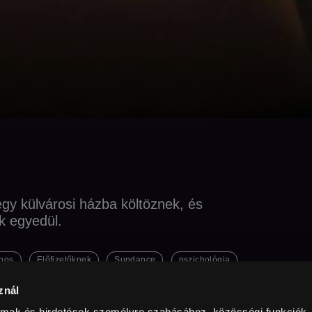
 egy külvárosi házba költöznek, és
k egyedül.
onos
Előfizetőknek
Sundance
pszichológia
znál
almak és hirdetések személyre szabásához, közösségi funkciók