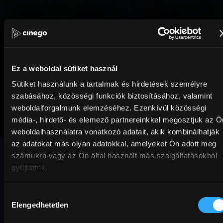
Ez a weboldal sütiket használ
Sütiket használunk a tartalmak és hirdetések személyre
szabásához, közösségi funkciók biztosításához, valamint
weboldalforgalmunk elemzéséhez. Ezenkívül közösségi
Film Farm 2.
média-, hirdető- és elemező partnereinkkel megosztjuk az Ö
weboldalhasználatra vonatkozó adatait, akik kombinálhatják
az adatokat más olyan adatokkal, amelyeket Ön adott meg
Egy film, amiben láthatjuk Al Ghaoui
számukra vagy az Ön által használt más szolgáltatásokból
Hesna színészi debütálását, Trill Zsolt
gyűjtöttek.
küzdelmét egy sugárfertőzött répával, és
Hajdu Szabolcsot ahogy átszökik a
Hozzájárulás
határon. Sőt, még ennél még sokkal
Elengedhetetlen
kiválasztása
többet!