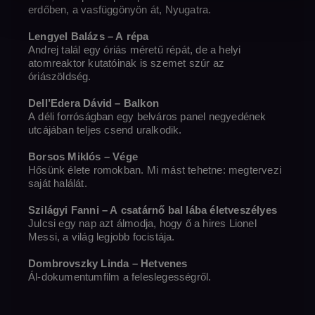
erdőben, a vasfüggönyön át, Nyugatra.
Lengyel Balázs – A répa
Andrej talál egy óriás méretű répát, de a helyi
atomreaktor kutatóinak is szemet szúr az
óriászöldség.
Dell’Edera Dávid – Balkon
A déli forróságban egy belváros panel negyedének
utcájában teljes csend uralkodik.
Borsos Miklós – Vége
Hősünk élete romokban. Mi mást tehetne: megtervezi
saját halálát.
Szilágyi Fanni – A csatárnő bal lába életveszélyes
Julcsi egy nap azt álmodja, hogy ő a hires Lionel
Messi, a világ legjobb focistája.
Dombrovszky Linda – Hetvenes
Ál-dokumentumfilm a feleslegességről.