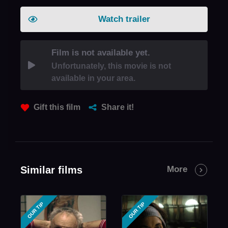
Watch trailer
Film is not available yet.
Unfortunately, this movie is not
available in your area.
Gift this film
Share it!
Similar films
More
OUR TIP
OUR TIP