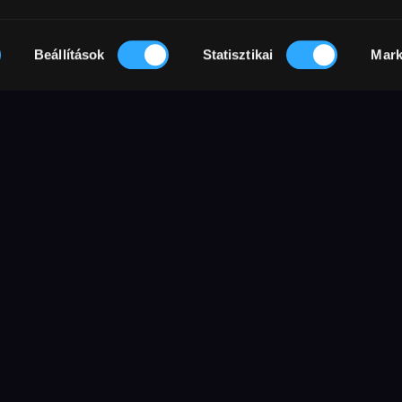
Beállítások
Statisztikai
Mark
zerelmes lesz. Fényes amerikai
dapestre, hogy új életet kezdjen a
adság-híd pesti hídfőjénél: a férfi nem
égbeesetten a keresésére indul, de
lítja: sohasem látta őt azelőtt.
 többszörös díjnyertes alkotás után
e. A romantikus dráma Csernátony Dóra,
ukciójában, a Poste Restante
ntézet 354 millió forintos
agra forgatott film operatőre a
rt, aki a Szerdai gyerek mellett az
film főszerepeiben Stork Natasát és Bodó