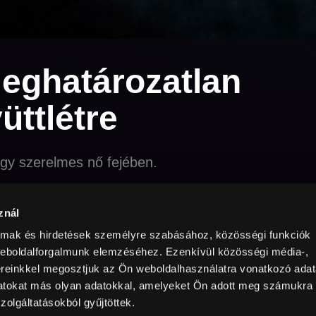
eghatározatlan
üttlétre
egy szerelmes nő fejében.
ce
Előfizetőknek
szerelem
úton
znál
gatás a Magyar Film Napjára
almak és hirdetések személyre szabásához, közösségi funkciók
weboldalforgalmunk elemzéséhez. Ezenkívül közösségi média-,
ereinkkel megosztjuk az Ön weboldalhasználatra vonatkozó adata
Director
Country / Year
wn Period of Time
Horvát Lili
datokat más olyan adatokkal, amelyeket Ön adott meg számukra
zolgáltatásokból gyűjtöttek.
solution
ll HD
Sound
Hungarian
Subtitles
English