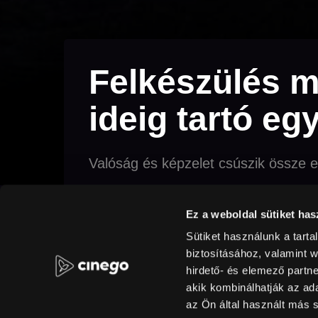
Felkészülés m
ideig tartó egy
Valóság és képzelet csúszik össze 
Dráma
English friendly
magyar
Velen
Ez a weboldal sütiket has
misztikum
pszichológia
Budapest
Válo
Sütiket használunk a tart
biztosításához, valamint 
hirdető- és elemező partn
Original title
Preparations to be Together for an Unkno
akik kombinálhatják az a
az Ön által használt más s
min
Rating
Re
Magyarország
2020
95 min
16+
Fu