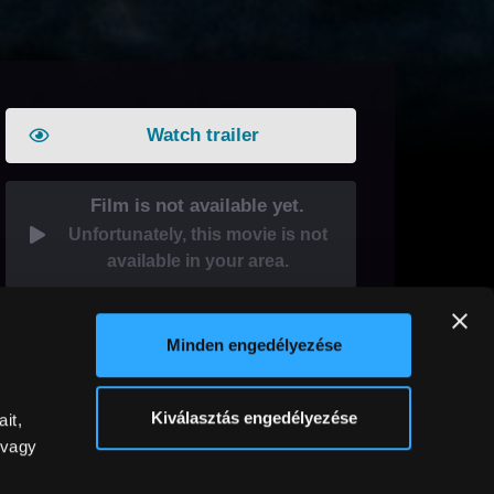
Watch trailer
Film is not available yet.
Unfortunately, this movie is not
available in your area.
Gift this film
Share it!
Minden engedélyezése
Kiválasztás engedélyezése
it,
 vagy