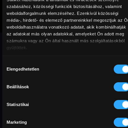
szabásához, közösségi funkciók biztosításához, valamint
weboldalforgalmunk elemzéséhez. Ezenkívül közösségi
média-, hirdető- és elemező partnereinkkel megosztjuk az Ö
Csak a szél
weboldalhasználatra vonatkozó adatait, akik kombinálhatják
az adatokat más olyan adatokkal, amelyeket Ön adott meg
számukra vagy az Ön által használt más szolgáltatásokból
Fliegauf Bence Berlinben is díjazott
gyűjtöttek.
művészfilmje a 2008–2009-es
cigánygyilkos­ságokról.
Hozzájárulás
Elengedhetetlen
kiválasztása
Dráma
Társadalmi
English friendly
Berlinale
magyar
politika
előítélet
Előfizetőknek
Beállítások
Karlovy Vary
anyaság
úton
természet
Statisztikai
Original title
Director
Country / Year
Just the Wind
Fliegauf Bence
Magyarország
min
Rating
Resolution
2012
99 min
16+
Full HD
Sound
Hungarian
External URL
Subtitles
English
MAFAB
Marketing