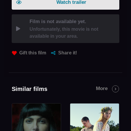
Watch trailer
Film is not available yet.
Unfortunately, this movie is not
available in your area.
Gift this film
Share it!
Similar films
More