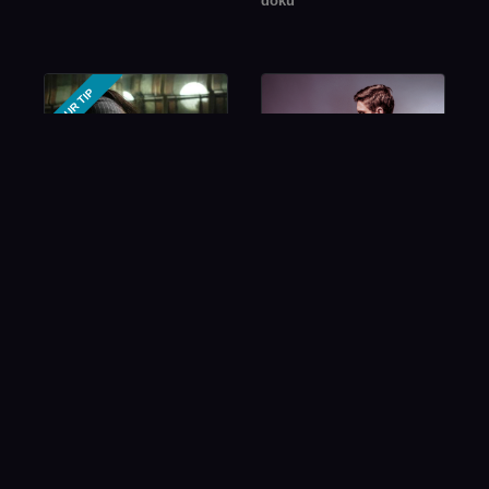
doku
OUR TIP
Békeidő
Tiszta szívvel
film-antológia