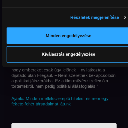
A Csak a szél-t a néhány évvel ezelőtt történt romák
elleni merényletsorozat ihlette. Négy családot már
Részletek megjelenítése
megtámadtak, néhány ember meg is halt. A film
egyetlen nap történéseit mutatja be, mely során
mindenki arra vár, ki lesz a következő? A kritikusok is
Minden engedélyezése
jól fogadták, végül a zsűri is nagydíjjal jutalmazta
Fliegauf Bence Csak a szél című alkotását a berlini
filmfesztiválon. A Berlinale második legrangosabb
díjával elismert film a 2008–2009-es magyarországi
Kiválasztás engedélyezése
romagyilkosságok hatására született, amatőr
színészekkel. „Nem az a jellemző Magyarországon,
hogy embereket csak úgy lelőnek – nyilatkozta a
díjátadó után Fliegauf. – Nem szeretnék bekapcsolódni
a politikai játszmákba. Ez a film művészi reflexió a
történtekről, nem pedig politikai állásfoglalás.“
Ajánló: Minden mellékszereplő hiteles, és nem egy
fekete-fehér társadalmat látunk