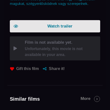
magukat, szégyenlősködnek vagy szerepelnek.
Watch trailer
Film is not available yet.
Unfortunately, this movie is not
available in your area.
Gift this film
Share it!
Similar films
More