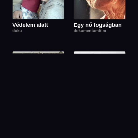
Védelem alatt
Egy nő fogságban
doku
dokumentumfilm
A boldogság
Aki legyőzte az
ügynöke
időt – Keleti Ágnes
dokufilm