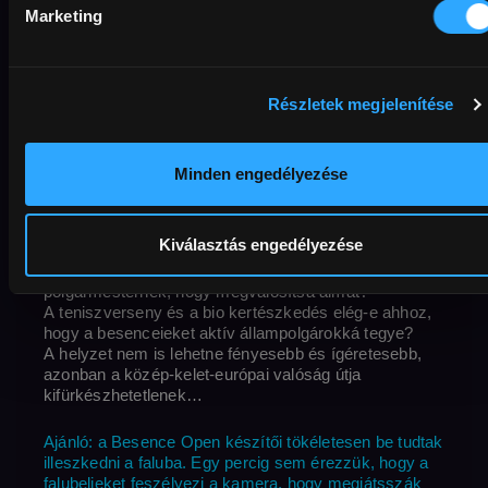
Egy Baranya-megyei szegény és elfeledett magyar
Marketing
zsákfaluban él 126 lakos, melyből 102 (beleértve a
polgármestert) roma, és 98%-uk munkanélküli. De ez
sem tántorítja el a polgármestert álmától, hogy olyan
európai polgárokat neveljen a falu lakosaiból, akik havi
Részletek megjelenítése
fix fizetésért dolgoznak, és akik a dolgos nap végén
sportolni mennek. Hogy e vízióját megvalósítsa, a
polgármester mindenféle uniós és hazai pályázaton
elindul, amiből kettőt el is nyert az elmúlt években: az
Minden engedélyezése
egyik egy kertészeti program létrehozásáról, a másik
pedig egy teniszpálya építéséről szól. A falusiak még
csak a tévében láttak teniszt, de a nagyvárosi, profi
Kiválasztás engedélyezése
teniszedző fáradozásainak köszönhetően napi
tréningbe kezdenek. Vajon mindez elég a
polgármesternek, hogy megvalósítsa álmát?
A teniszverseny és a bio kertészkedés elég-e ahhoz,
hogy a besenceieket aktív állampolgárokká tegye?
A helyzet nem is lehetne fényesebb és ígéretesebb,
azonban a közép-kelet-európai valóság útja
kifürkészhete­tlenek…
Ajánló: a Besence Open készítői tökéletesen be tudtak
illeszkedni a faluba. Egy percig sem érezzük, hogy a
falubelieket feszélyezi a kamera, hogy megjátsszák