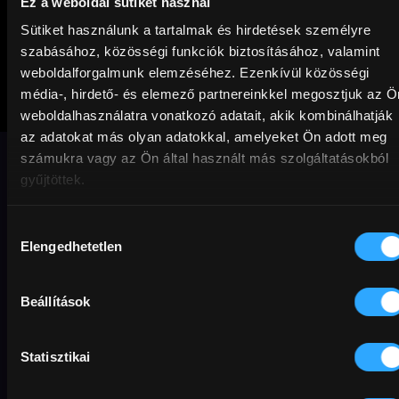
Ez a weboldal sütiket használ
Sütiket használunk a tartalmak és hirdetések személyre
szabásához, közösségi funkciók biztosításához, valamint
weboldalforgalmunk elemzéséhez. Ezenkívül közösségi
média-, hirdető- és elemező partnereinkkel megosztjuk az Ö
Besence Open
weboldalhasználatra vonatkozó adatait, akik kombinálhatják
az adatokat más olyan adatokkal, amelyeket Ön adott meg
számukra vagy az Ön által használt más szolgáltatásokból
Teniszpálya a zsákfalu végében.
gyűjtöttek.
Dokumentumfilm
Sport
Társadalmi
Vígjáték
Hozzájárulás
magyar
előítélet
igaz történet
Előfizetőknek
Elengedhetetlen
kiválasztása
média
abszurd
környezetvédelem
álom
Beállítások
Original title
Director
Country / Year
Besence Open
Kovács Kristóf
Magyarország
min
Rating
Resolution
2013
52 min
12+
Full HD
Sound
Hungarian
Statisztikai