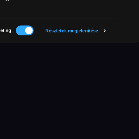
Share it!
eting
Részletek megjelenítése
More
films