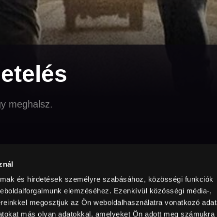
etelés
gy meghalsz.
znál
ntry / Year
min
Rating
Resolution
nada
,
USA
2025
108 min
16+
Full HD
almak és hirdetések személyre szabásához, közösségi funkciók
weboldalforgalmunk elemzéséhez. Ezenkívül közösségi média-,
ereinkkel megosztjuk az Ön weboldalhasználatra vonatkozó adata
datokat más olyan adatokkal, amelyeket Ön adott meg számukra