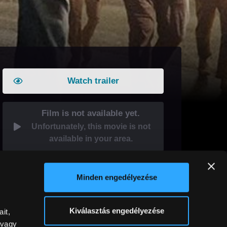
Watch trailer
Film is not available yet.
Unfortunately, this movie is not
available in your area.
Gift this film
Minden engedélyezése
Our tip:
As a subscriber
HUF240 discount
on the film.
Kiválasztás engedélyezése
it,
 vagy