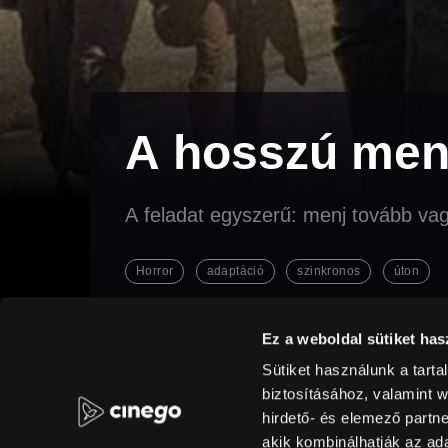
A hosszú men
A feladat egyszerű: menj tovább va
Horror
adaptáció
szinkronos
úton
Ez a weboldal sütiket has
Original title
Director
Cou
The Long Walk
Francis Lawrence
Ka
Sütiket használunk a tart
External URL
Sound
Hungarian
MAFAB
biztosításához, valamint 
hirdető- és elemező partn
akik kombinálhatják az a