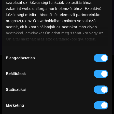
szabásához, közösségi funkciók biztosításához,
valamint weboldalforgalmunk elemzéséhez. Ezenkívül
közösségi média-, hirdető- és elemező partnereinkkel
megosztjuk az Ön weboldalhasználatra vonatkozó
Remény
adatait, akik kombinálhatják az adatokat más olyan
adatokkal, amelyeket Ön adott meg számukra vagy az
Ön által használt más szolgáltatásokból gyűjtöttek.
Hozzájárulás
Elengedhetetlen
kiválasztása
Beállítások
A
Cinego
üzemeltetője a Mérőmókus Kft. Jó filmezést!
Statisztikai
Marketing