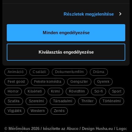
Részletek megjelenítése
Cinego
Filmek
Gyakori kérdések
Abc
Ajándék előfizetés
Legfrissebb
Kupon beváltás
Legnézettebb
Minden engedélyezése
Adatkezelési tájékoztató
Magyar filmek
Általános Szerződési Feltételek
English Friendly
Kapcsolat
Szinkronos filmek
Facebook
Kiválasztás engedélyezése
Műfajok
Animáció
Családi
Dokumentumfilm
Dráma
Feel good
Fekete komédia
Gengszter
Gyerek
Horror
Kísérleti
Krimi
Rövidfilm
Sci-fi
Sport
Szatíra
Szerelmi
Társadalmi
Thriller
Történelmi
Vígjáték
Western
Zenés
© Mérőmókus 2026 /
készítette az Abuco
/
Design Husha.eu
/ Logo: