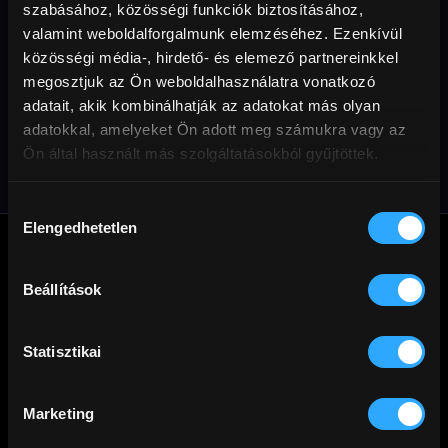
szabásához, közösségi funkciók biztosításához,
valamint weboldalforgalmunk elemzéséhez. Ezenkívül
közösségi média-, hirdető- és elemező partnereinkkel
megosztjuk az Ön weboldalhasználatra vonatkozó
Szupernóva
adatait, akik kombinálhatják az adatokat más olyan
adatokkal, amelyeket Ön adott meg számukra vagy az
Ön által használt más szolgáltatásokból gyűjtöttek.
Hozzájárulás
Elengedhetetlen
kiválasztása
Beállítások
A
Cinego
üzemeltetője a Mérőmókus Kft. Jó filmezést!
Statisztikai
Marketing