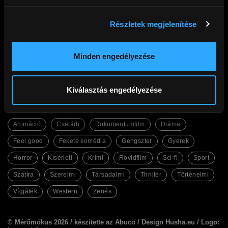
Részletek megjelenítése
Cinego
Filmek
Gyakori kérdések
Abc
Ajándék előfizetés
Legfrissebb
Kupon beváltás
Legnézettebb
Minden engedélyezése
Adatkezelési tájékoztató
Magyar filmek
Általános Szerződési Feltételek
English Friendly
Kapcsolat
Szinkronos filmek
Facebook
Kiválasztás engedélyezése
Műfajok
Animáció
Családi
Dokumentumfilm
Dráma
Feel good
Fekete komédia
Gengszter
Gyerek
Horror
Kísérleti
Krimi
Rövidfilm
Sci-fi
Sport
Szatíra
Szerelmi
Társadalmi
Thriller
Történelmi
Vígjáték
Western
Zenés
© Mérőmókus 2026 /
készítette az Abuco
/
Design Husha.eu
/ Logo: