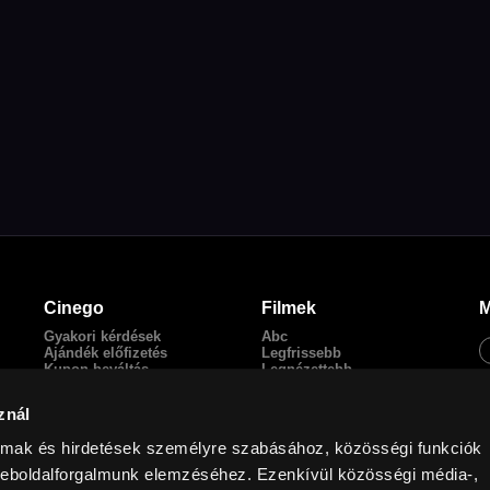
Cinego
Filmek
M
Gyakori kérdések
Abc
Ajándék előfizetés
Legfrissebb
Kupon beváltás
Legnézettebb
Adatkezelési tájékoztató
Magyar filmek
Általános Szerződési
English Friendly
znál
Feltételek
Szinkronos filmek
Kapcsolat
almak és hirdetések személyre szabásához, közösségi funkciók
Facebook
weboldalforgalmunk elemzéséhez. Ezenkívül közösségi média-,