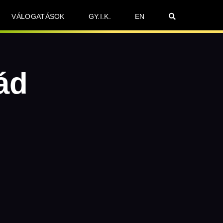
VÁLOGATÁSOK
GY.I.K.
EN
ád