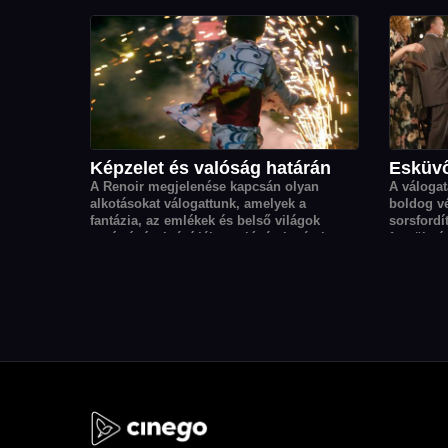
kaland is
amely mindent megváltoztat.
kortárs r
Képzelet és valóság határán
Esküv
A Renoir megjelenése kapcsán olyan
A válogat
alkotásokat válogattunk, amelyek a
boldog v
fantázia, az emlékek és belső világok
sorsfordít
segítségével tágítják a valóság határait.
feszültsé
origója, 
irányt ves