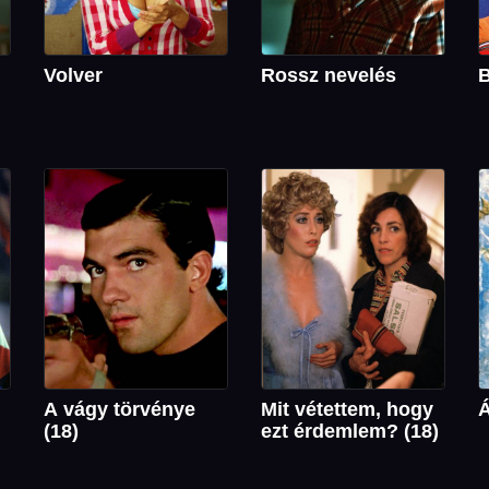
Volver
Rossz nevelés
B
A vágy törvénye
Mit vétettem, hogy
Á
(18)
ezt érdemlem? (18)