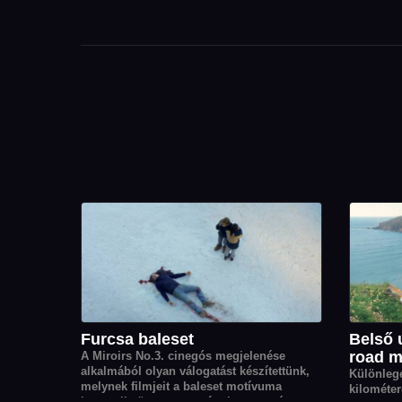
Furcsa baleset
Belső 
road m
A Miroirs No.3. cinegós megjelenése
alkalmából olyan válogatást készítettünk,
Különleg
melynek filmjeit a baleset motívuma
kilométer
kapcsolja össze: egy váratlan esemény,