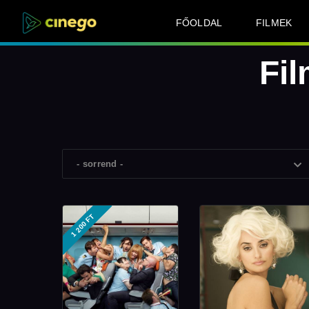
FŐOLDAL
FILMEK
Fi
- sorrend -
1 200 FT