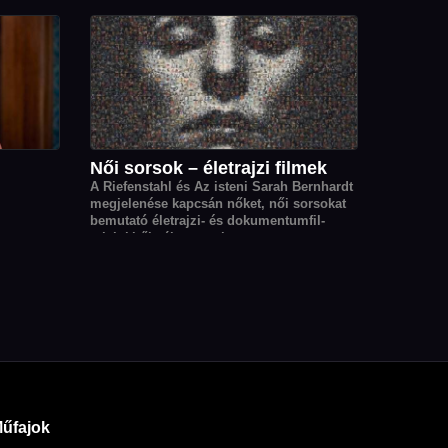
kalomból
kaptak, köztük Joachim Trier Oscar-díjas
e nektek,
Érzelmi érték című filmje.
ékkör
ata is
Női sorsok – életrajzi filmek
A Riefenstahl és Az isteni Sarah Bernhardt
megjelenése kapcsán nőket, női sorsokat
bemutató életrajzi- és dokumentumfil­
mjeinkből válogattunk.
űfajok