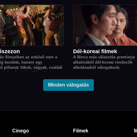
: válogatás a legizgalmasabb
Magyar Film Napján. Ebből az al
oad movie-kból.
12 magyar filmet gyűjtöttünk össz
a válogatásban Simonyi Balázs K
című, tíz részes országjáró soroz
helyet kapott.
őszezon
Dél-koreai filmek
ás filmjeiben az esküvő nem a
A Nincs más választás premierje
ég kezdete, hanem egy
alkalmából dél-koreai rendezők
ó pillanat: titkok, vágyak, családi
alkotásaiból válogattunk.
gek és váratlan találkozások
ahonnan minden szereplő élete új
z.
Minden válogatás
Cinego
Filmek
M