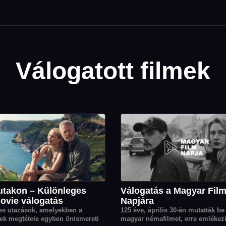
Válogatott filmek
utakon – Különleges
Válogatás a Magyar Fil
ovie válogatás
Napjára
es utazások, amelyekben a
125 éve, április 30-án mutatták be
ek megtétele egyben önismereti
magyar némafilmet, erre emlékez