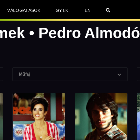
VÁLOGATÁSOK
GY.I.K.
EN
lmek • Pedro Almodó
Műfaj