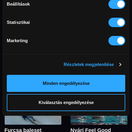
Beállítások
Válogatott filmek
Statisztikai
Marketing
Részletek megjelenítése
Esküvőszezon
Női sorsok – életrajzi
filmek
A válogatás filmjeiben az
esküvő nem a boldog vég
A Riefenstahl és Az isteni
Minden engedélyezése
kezdete, hanem egy
Sarah Bernhardt megjelenése
sorsfordító pillanat: titkok,
kapcsán nőket, női sorsokat
vágyak, családi feszültségek és
bemutató életrajzi- és
váratlan találkozások origója,
Kiválasztás engedélyezése
dokumentumfil­mjeinkből
ahonnan minden szereplő
válogattunk.
élete új irányt vesz.
Furcsa baleset
Nyári Feel Good