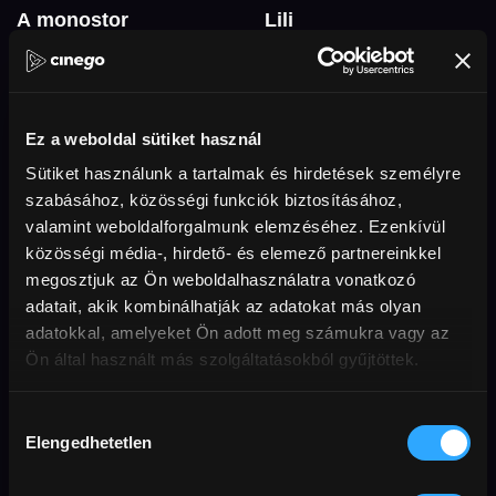
A monostor
Lili
gyermekei
doku
Ez a weboldal sütiket használ
Sütiket használunk a tartalmak és hirdetések személyre
szabásához, közösségi funkciók biztosításához,
valamint weboldalforgalmunk elemzéséhez. Ezenkívül
közösségi média-, hirdető- és elemező partnereinkkel
megosztjuk az Ön weboldalhasználatra vonatkozó
adatait, akik kombinálhatják az adatokat más olyan
adatokkal, amelyeket Ön adott meg számukra vagy az
Ön által használt más szolgáltatásokból gyűjtöttek.
Évszakok
természetfilm
Hozzájárulás
Elengedhetetlen
kiválasztása