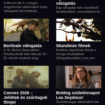
válogatás
A Miroirs No.3. cinegós
megjelenése alkalmából olyan
Egy válogatás tele szerethető
válogatást készítettünk,
karakterekkel, romantikával és
melynek filmjeit a baleset
könnyed történetekkel a
motívuma kapcsolja össze:
gondtalan kikapcsolódásért.
egy váratlan esemény, amely
mindent megváltoztat.
Berlinale válogatás
Skandináv filmek
A 76. Berlini Nemzetközi
Kultikus skandináv filmek a
Filmfesztivált idén február 12–
Cinego kínálatában.
22. között rendezik meg.
Válogatásunkban Lars von
Ennek kapcsán
Trier Aranyszív-trilógiája
összegyűjtöttük a fesztiválon
mellett a közelmúlt kiemelkedő
bemutatott filmek közül a
alkotásai is helyet kaptak,
Cinego nézőinek kedvenceit.
köztük Joachim Trier Oscar-
díjas Érzelmi érték című filmje.
Cannes 2026 –
Boldog születésnapot
Jelöltek és zsűritagok
Lea Seydoux!
filmjei
Születésnapja alkalmából hat