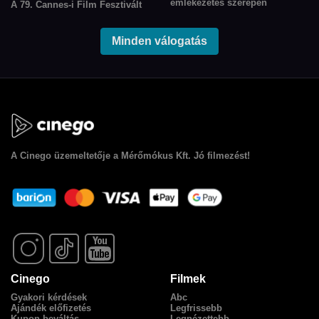
emlékezetes szerepén
A 79. Cannes-i Film Fesztivált
keresztül köszöntjük Lea
2025. május 12. és május
Seydoux-t, a kortárs európai
23. között rendezik meg. Az
film egyik legkarakteresebb
Minden válogatás
idéi Arany Pálmára jelölt
színésznőjét.
rendezők korábbi filmjeiből
válogattunk. A válogatásban
megtalálható még az idei zsűri
elnök, Park Chan-wook és
további zsűritagok, Demi
Moore és Stellan Skarsgård 1–
1 alkotása is.
A
Cinego
üzemeltetője a Mérőmókus Kft. Jó filmezést!
Cinego
Filmek
Gyakori kérdések
Abc
Ajándék előfizetés
Legfrissebb
Kupon beváltás
Legnézettebb