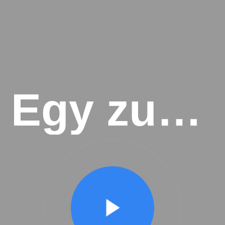
Egy zuhanás anatómiája