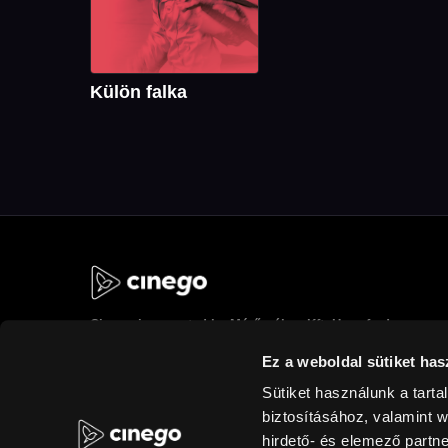
Külön falka
Cinego
is operated by Mérőmókus Kft. Have fun!
Ez a weboldal sütiket has
Sütiket használunk a tart
biztosításához, valamint 
hirdető- és elemező partn