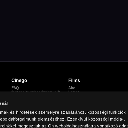
Cinego
Films
FAQ
Abc
footer.site.subscription_gift
Latest
Redeem voucher
Most watched
Privacy policy
Hungarian films
znál
Terms of Service
footer.films.english_friendly
Contact us
Dubbed films
almak és hirdetések személyre szabásához, közösségi funkciók
Facebook
weboldalforgalmunk elemzéséhez. Ezenkívül közösségi média-,
ereinkkel megosztjuk az Ön weboldalhasználatra vonatkozó adata