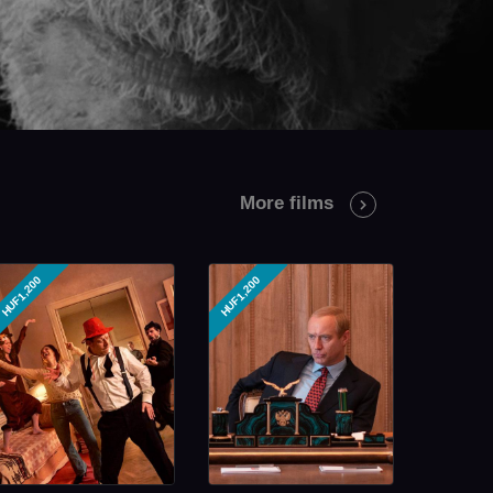
More
films
HUF1,200
HUF1,200