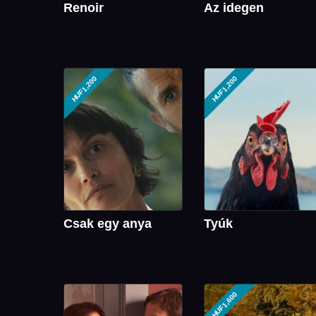
Renoir
Az idegen
HUF1,200
HUF1,200
Csak egy anya
Tyúk
HUF1,600