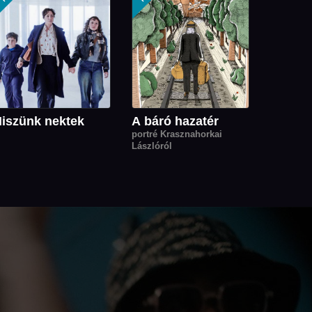
iszünk nektek
A báró hazatér
portré Krasznahorkai
Lászlóról