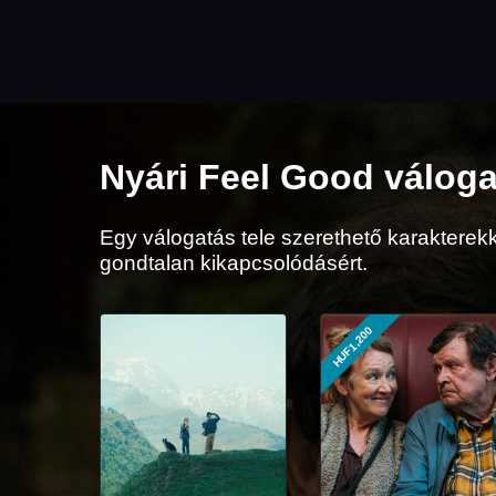
Nyári Feel Good válog
Egy válogatás tele szerethető karakterek
gondtalan kikapcsolódásért.
HUF1,200