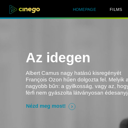
HOMEPAGE
FILMS
Az idegen
Albert Camus nagy hatású kisregényét
François Ozon hűen dolgozta fel. Melyik 
nagyobb bűn: a gyilkosság, vagy az, hog
férfi nem gyászolta látványosan édesanyj
Nézd meg most!