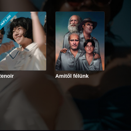
HUF1,200
enoir
Amitől félünk