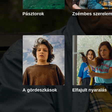
Pásztorok
Zsémbes szerele
A gördeszkások
Elfajult nyaralás