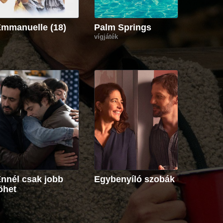
mmanuelle (18)
Palm Springs
vígjáték
nnél csak jobb
Egybenyíló szobák
öhet