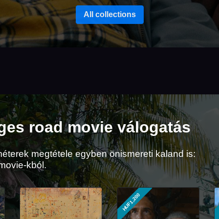
All collections
ges road movie válogatás
éterek megtétele egyben önismereti kaland is:
movie-kból.
HUF1,200