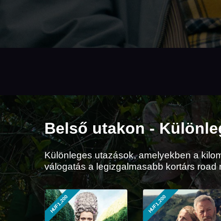
Belső utakon - Különle
Különleges utazások, amelyekben a kilom
válogatás a legizgalmasabb kortárs road 
HUF1,200
HUF1,200