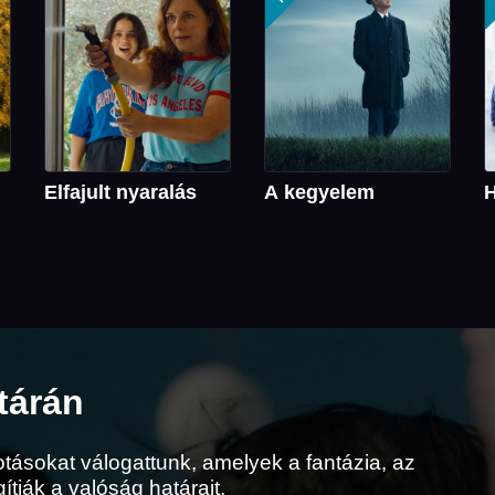
Elfajult nyaralás
A kegyelem
H
tárán
tásokat válogattunk, amelyek a fantázia, az
tják a valóság határait.