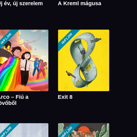
j év, új szerelem
A Kreml mágusa
HUF1,200
HUF1,200
rco – Fiú a
Exit 8
övőből
HUF1,200
HUF1,200