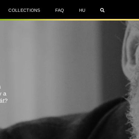
COLLECTIONS
FAQ
HU
a
y a
át?