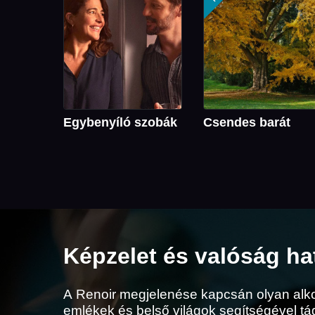
Egybenyíló szobák
Csendes barát
Képzelet és valóság ha
A Renoir megjelenése kapcsán olyan alko
emlékek és belső világok segítségével tágí