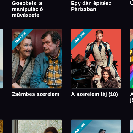
Goebbels, a
Egy dán építész
Ú
manipuláció
Párizsban
művészete
HUF1,200
HUF1,200
Zsémbes szerelem
A szerelem fáj (18)
A
j
HUF1,200