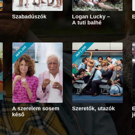
m
Szabadúszók
Logan Lucky –
E
A tuti balhé
HUF1,200
HUF1,200
A szerelem sosem
Szeretők, utazók
E
késő
j