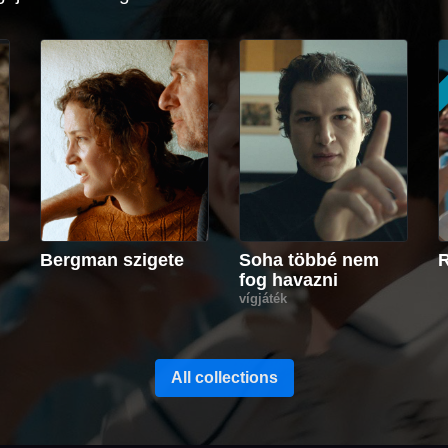
Bergman szigete
Soha többé nem
R
fog havazni
vígjáték
All collections