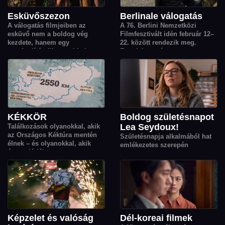
Esküvőszezon
Berlinale válogatás
A válogatás filmjeiben az
A 76. Berlini Nemzetközi
esküvő nem a boldog vég
Filmfesztivált idén február 12–
kezdete, hanem egy
22. között rendezik meg.
sorsfordító pillanat: titkok,
Ennek kapcsán
vágyak, családi feszültségek és
összegyűjtöttük a fesztiválon
váratlan találkozások origója,
bemutatott filmek közül a
ahonnan minden szereplő
Cinego nézőinek kedvenceit.
élete új irányt vesz.
KÉKKÖR
Boldog születésnapot
Lea Seydoux!
Találkozások olyanokkal, akik
az Országos Kéktúra mentén
Születésnapja alkalmából hat
élnek – és olyanokkal, akik
emlékezetes szerepén
éppen járják.
keresztül köszöntjük Lea
Seydoux-t, a kortárs európai
film egyik legkarakteresebb
színésznőjét.
Képzelet és valóság
Dél-koreai filmek