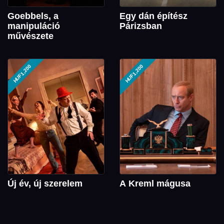
Goebbels, a
Egy dán építész
manipuláció
Párizsban
művészete
HUF1,200
HUF1,200
Új év, új szerelem
A Kreml mágusa