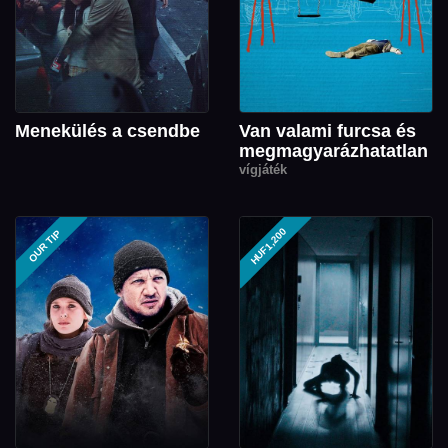
Menekülés a csendbe
Van valami furcsa és
megmagyarázhatatlan
vígjáték
HUF1,200
OUR TIP