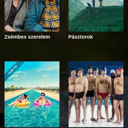
Zsémbes szerelem
Pásztorok
OUR TIP