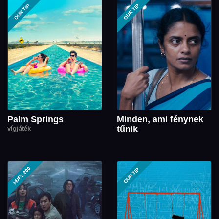
OUR TIP
OUR TIP
Palm Springs
Minden, ami fénynek
tűnik
vígjáték
HUF1,200
OUR TIP