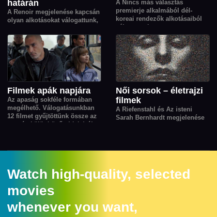
határán
A Nincs más választás
premierje alkalmából dél-
A Renoir megjelenése kapcsán
koreai rendezők alkotásaiból
olyan alkotásokat válogattunk,
válogattunk.
amelyek a fantázia, az emlékek
és belső világok segítségével
tágítják a valóság határait.
Filmek apák napjára
Női sorsok – életrajzi
filmek
Az apaság sokféle formában
megélhető. Válogatásunkban
A Riefenstahl és Az isteni
12 filmet gyűjtöttünk össze az
Sarah Bernhardt megjelenése
apaság különböző oldalairól,
kapcsán nőket, női sorsokat
melyek középpontjában a
bemutató életrajzi- és
felelősség, a gondoskodás, a
dokumentumfil­mjeinkből
gyereknevelés kihívásai és az
válogattunk.
együtt megélt örömök állnak.
Watch high-quality, selected
movies
whenever you want,