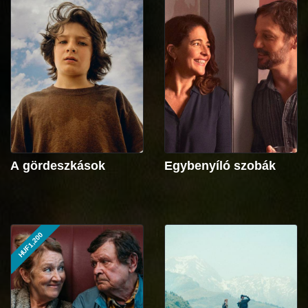
A gördeszkások
Egybenyíló szobák
HUF1,200