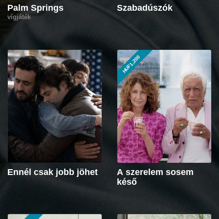
Palm Springs
Szabadúszók
vígjáték
HUF1,200
Ennél csak jobb jöhet
A szerelem sosem
késő