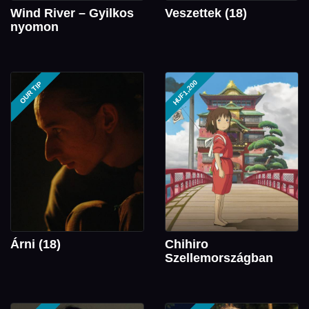
Wind River – Gyilkos
Veszettek (18)
nyomon
HUF1,200
OUR TIP
Árni (18)
Chihiro
Szellemországban