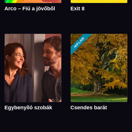
Arco – Fiú a jövőből
Exit 8
HUF1,600
Egybenyíló szobák
Csendes barát