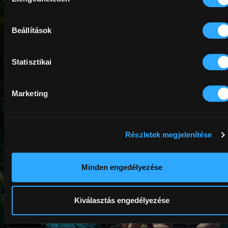
kiválasztása
Beállítások
Statisztikai
Grand Tour
Azúr ösvény
Marketing
HUF1,200
HUF1,200
Részletek megjelenítése
Minden engedélyezése
Kiválasztás engedélyezése