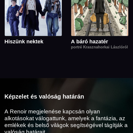
Hiszünk nektek
A báró hazatér
portré Krasznahorkai Lászlóról
Képzelet és valóság határán
A Renoir megjelenése kapcsán olyan
alkotásokat válogattunk, amelyek a fantázia, az
emlékek és belső világok segítségével tágítják a
valóság határait.