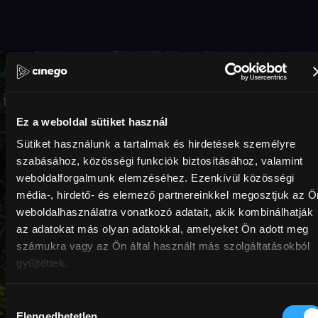
Belső utakon - Különleges road movie
válogatás
Ez a weboldal sütiket használ
Sütiket használunk a tartalmak és hirdetések személyre
Különleges utazások, amelyekben a kilométerek
szabásához, közösségi funkciók biztosításához, valamint
megtétele egyben önismereti kaland is:
weboldalforgalmunk elemzéséhez. Ezenkívül közösségi
válogatás a legizgalmasabb kortárs road movie-
média-, hirdető- és elemező partnereinkkel megosztjuk az Ö
kból.
weboldalhasználatra vonatkozó adatait, akik kombinálhatják
az adatokat más olyan adatokkal, amelyeket Ön adott meg
HUF1,200
HUF1,200
számukra vagy az Ön által használt más szolgáltatásokból
gyűjtöttek.
Hozzájárulás
Elengedhetetlen