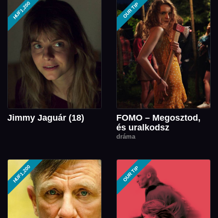
HUF1,200
OUR TIP
Jimmy Jaguár (18)
FOMO – Megosztod,
és uralkodsz
dráma
HUF1,200
OUR TIP