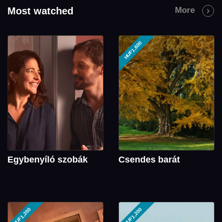
Most watched
More
HUF1,600
Egybenyíló szobák
Csendes barát
HUF1,200
HUF1,200