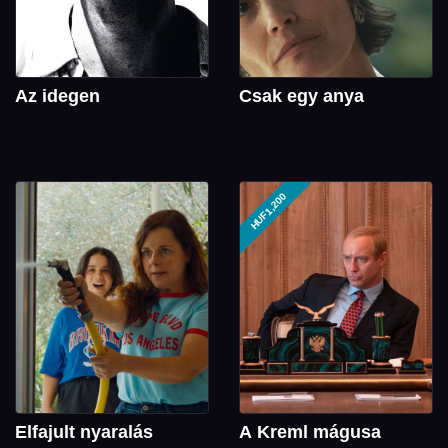
Az idegen
Csak egy anya
HUF1,200
Elfajult nyaralás
A Kreml mágusa