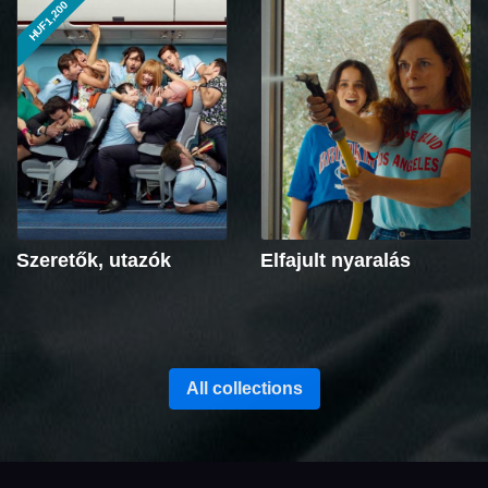
HUF1,200
Szeretők, utazók
Elfajult nyaralás
All collections