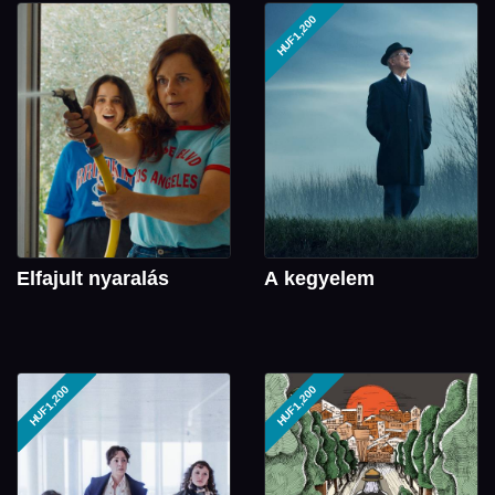
HUF1,200
Elfajult nyaralás
A kegyelem
HUF1,200
HUF1,200